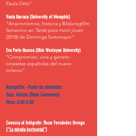
Paula Ortiz"
Vania Barraza (University of Memphis)
"Anacronismos, historia y Bildunsgfilm
femenino en
Tarde para morir joven
(2018) de Dominga Sotomayor"
Eva París-Huesca (Ohio Wesleyan University)
"Compromiso, cine y género:
cineastas españolas del nuevo
milenio"
Recepción - Punto de encuentro
Sala: Atrium (Dana Commons)
Hora: 4:30-5:30
Conozca al fotógrafo: Óscar Fernández Orengo
("La mirada horizontal")