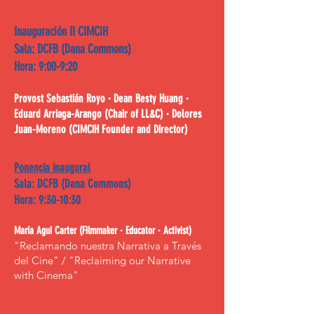
Inauguración II CIMCiH
Sala: DCFB (Dana Commons)
Hora: 9:00-9:20
Provost Sebastián Royo · Dean Besty Huang ·
Eduard Arriaga-Arango (Chair of LL&C) · Dolores
Juan-Moreno (CIMCiH Founder and Director)
Ponencia inaugural
Sala: DCFB (Dana Commons)
Hora: 9:30-10:30
María Agui Carter (Filmmaker · Educator · Activist)
"Reclamando nuestra Narrativa a Través
del Cine" / "Reclaiming our Narrative
with Cinema"