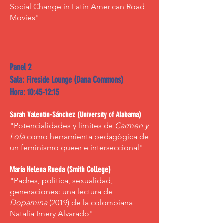
Social Change in Latin American Road
Movies"
Panel 2
Sala: Fireside Lounge (Dana Commons)
Hora: 10:45-12:15
Sarah Valentin-Sánchez (University of Alabama)
"Potencialidades y límites de
Carmen y
Lola
como herramienta pedagógica de
un feminismo queer e interseccional"
María Helena Rueda (Smith College)
"Padres, política, sexualidad,
generaciones: una lectura de
Dopamina
(2019) de la colombiana
Natalia Imery Alvarado"