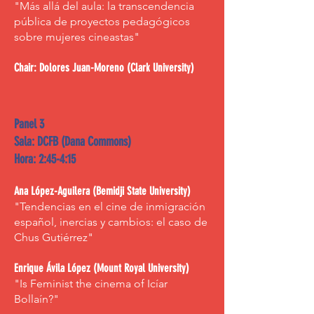
"Más allá del aula: la transcendencia
pública de proyectos pedagógicos
sobre mujeres cineastas"
Chair: Dolores Juan-Moreno (Clark University)
Panel 3
Sala: DCFB (Dana Commons)
Hora: 2:45-4:15
Ana López-Aguilera (Bemidji State University)
"Tendencias en el cine de inmigración
español, inercias y cambios: el caso de
Chus Gutiérrez"
Enrique Ávila López (Mount Royal University)
"Is Feminist the cinema of Icíar
Bollaín?"