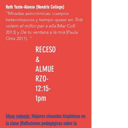
Ruth Yuste-Alonso (Hendrix College)
"Miradas asincrónicas: cuerpos
heterotópicos y tiempo queer en
Tots
volem el millor per a ella
(Mar Coll
2013) y
De tu ventana a la mía
(Paula
Ortiz 2011).
"
RECESO
&
ALMUE
RZO-
12:15-
1pm
Mesa redonda:
Mujeres cineastas hispánicas en
la clase (Reflexiones pedagógicas sobre la