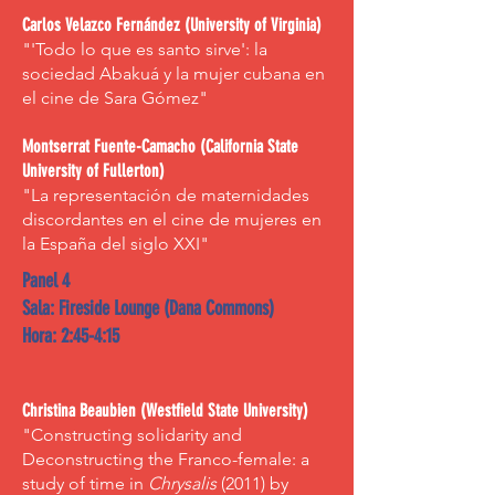
Carlos Velazco Fernández (University of Virginia)
"'Todo lo que es santo sirve': la
sociedad Abakuá y la mujer cubana en
el cine de Sara Gómez"
Montserrat Fuente-Camacho (California State
University of Fullerton)
"La representación de maternidades
discordantes en el cine de mujeres en
la España del siglo XXI"
Panel 4
Sala: Fireside Lounge (Dana Commons)
Hora: 2:45-4:15
Christina Beaubien (Westfield State University)
"Constructing solidarity and
Deconstructing the Franco-female: a
study of time in
Chrysalis
(2011) by