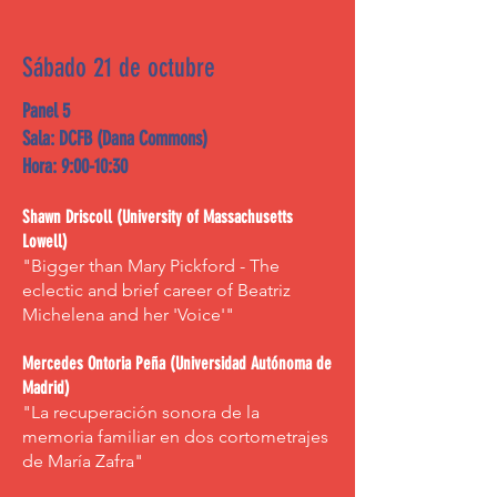
Sábado 21 de octubre
Panel 5
Sala: DCFB (Dana Commons)
Hora: 9:00-10:30
Shawn Driscoll (University of Massachusetts
Lowell)
"Bigger than Mary Pickford - The
eclectic and brief career of Beatriz
Michelena and her 'Voice'"
Mercedes Ontoria Peña (Universidad Autónoma de
Madrid)
"La recuperación sonora de la
memoria familiar en dos cortometrajes
de María Zafra"