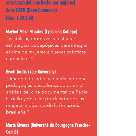
enseñanza del cine hecho por mujeres)
Sala: DCFB (Dana Commons)
Hora: 1:00-2:30
Maybel Mesa Morales (Lycoming College)
"Visibilizar, promover y restaurar:
estrategias pedagógicas para integrar
el cine de mujeres a nuevas prácticas
curriculares"
Giseli Tordin (Yale University)
"'Imagen de indio' y mirada indígena:
pedagogías descolonizadoras en el
análisis del cine documental de Paola
Castillo y del cine producido por las
mujeres indígenas de la Amazonía
brasileña "
Marta Álvarez (Université de Bourgogne Franche-
Comté)