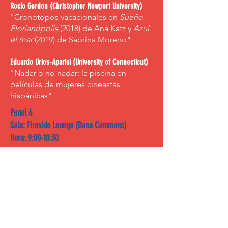
Rocío Gordon (Christopher Newport University)
"Cronotopos vacacionales en
Sueño
Florianópolis
(2018) de Ana Katz y
Azul
el mar
(2019) de Sabrina Moreno"
Eduardo Urios-Aparisi (University of Connecticut)
"Nadar o no nadar: la piscina en
películas de mujeres cineastas
hispánicas"
Panel 6
Sala: Fireside Lounge (Dana Commons)
Hora: 9:00-10:30
Vilma C. Navarro-Daniels (Washington State
University)
"La vida en la pantalla: emancipación y
tercera edad en
La nave del olvido
de
Nicol Ruiz Benavides"